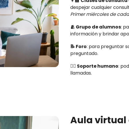
👩‍🏫
Clases de consulta 
despejar cualquier consul
Primer miércoles de cada
🫂 Grupo de alumnos
: p
información y brindar apo
📝 Foro
: para preguntar s
preguntado.
👷‍♂️ Soporte humano
: po
llamadas.
Aula virtua