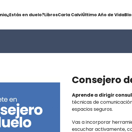
mia
¿Estás en duelo?
Libros
Carla Calvi
Último Año de Vida
Blo
Consejero d
Aprende a dirigir consul
técnicas de comunicación
espacios seguros.
Vas a incorporar herramien
escuchar activamente, co