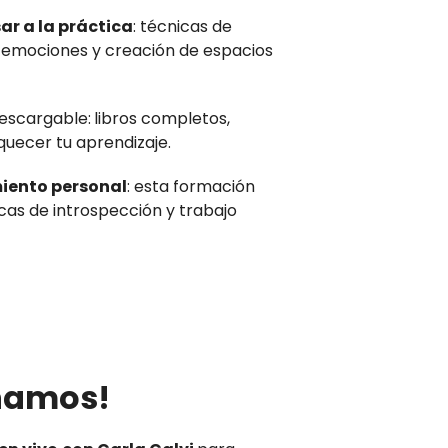
ar a la práctica
: técnicas de
 emociones y creación de espacios
escargable:
libros completos,
quecer tu aprendizaje.
miento personal
: esta formación
icas de introspección y trabajo
ñamos!