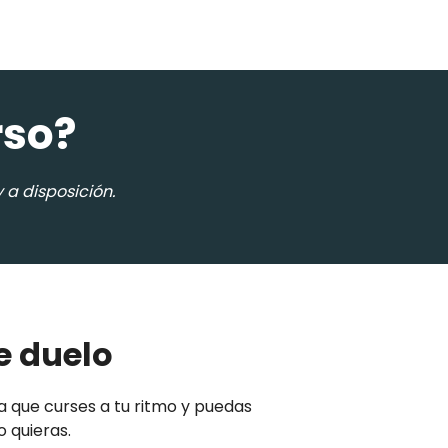
rso?
 a disposición.
e duelo
a que curses a tu ritmo y puedas
o quieras.