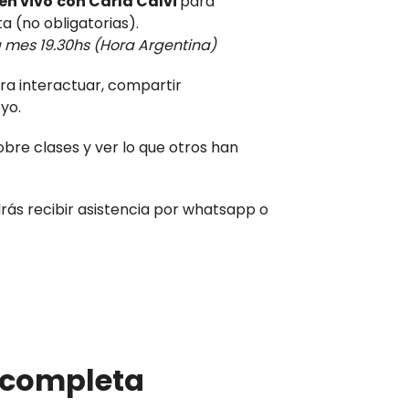
en vivo
con Carla Calvi
para
ta (no obligatorias).
 mes 19.30hs (Hora Argentina)
ara interactuar, compartir
yo.
obre clases y ver lo que otros han
drás recibir asistencia por whatsapp o
l completa