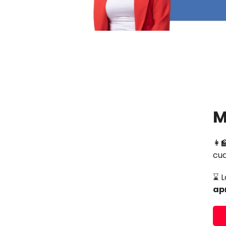
M
👩‍
cua
⌛ L
ap