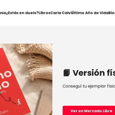
mia
¿Estás en duelo?
Libros
Carla Calvi
Último Año de Vida
Blo
📙 Versión fí
Conseguí tu ejemplar físi
Ver en Mercado Libre