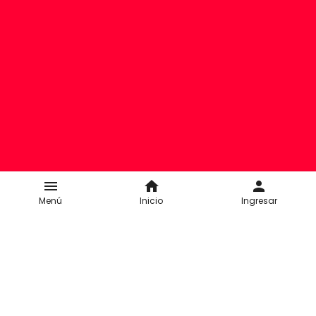
menu
home
person
Menú
Inicio
Ingresar