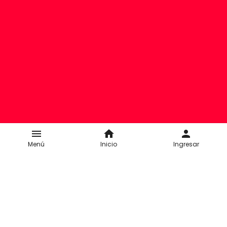
menu
home
person
Menú
Inicio
Ingresar